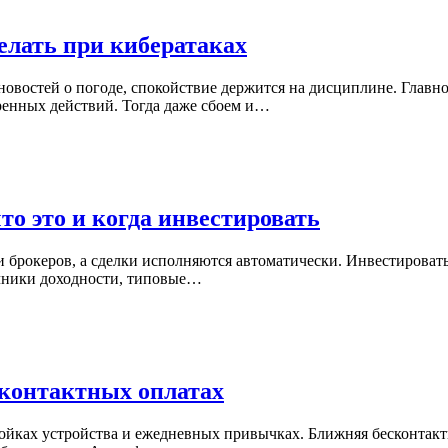
елать при кибератаках
новостей о погоде, спокойствие держится на дисциплине. Главн
ренных действий. Тогда даже сбоем и…
о это и когда инвестировать
 и брокеров, а сделки исполняются автоматически. Инвестироват
точники доходности, типовые…
сконтактных оплатах
тройках устройства и ежедневных привычках. Ближняя бесконтак