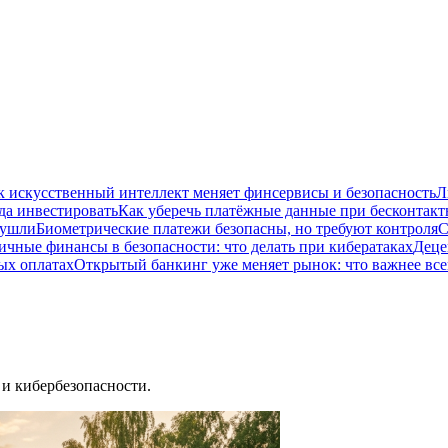
к искусственный интеллект меняет финсервисы и безопасность
Л
да инвестировать
Как уберечь платёжные данные при бесконтакт
 ушли
Биометрические платежи безопасны, но требуют контроля
С
ичные финансы в безопасности: что делать при кибератаках
Деце
ых оплатах
Открытый банкинг уже меняет рынок: что важнее все
и кибербезопасности.