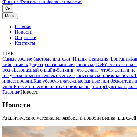
Финтех
Финтех и цифровые платежи
Меню
Главная
Новости
О проекте
Контакты
LIVE
Самые зрелые быстрые платежи: Индия, Бразилия, Британия
Ка
кибератаках
Децентрализованные финансы (DeFi): что это и ког
всего
Безопасный онлайн-банкинг: что делать, чтобы деньги не
искусственный интеллект меняет финсервисы и безопасность
Л
инвестировать
Как уберечь платёжные данные при бесконтактн
ушли
Биометрические платежи безопасны, но требуют контроля
Главная
›
Новости
Новости
Аналитические материалы, разборы и новости рынка платежей 