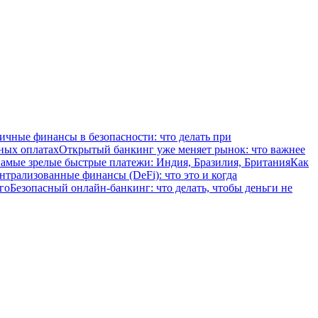
ичные финансы в безопасности: что делать при
ных оплатах
Открытый банкинг уже меняет рынок: что важнее
амые зрелые быстрые платежи: Индия, Бразилия, Британия
Как
нтрализованные финансы (DeFi): что это и когда
го
Безопасный онлайн-банкинг: что делать, чтобы деньги не