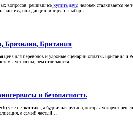
ных вопросов: решившись
купить дачу
, человек сталкивается не
по финтеху, они дисциплинируют выбор…
, Бразилия, Британия
ая цена для переводов и удобные сценарии оплаты. Британия и Р
системы устроены, чем отличаются…
финсервисы и безопасность
ch) уже не экзотика, а будничная рутина, которая ускоряет реше
нализация, а самый частый…