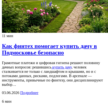
11 мин
Как финтех помогает купить дачу в
Подмосковье безопасно
Грамотные платежи и цифровая гигиена решают половину
дачных вопросов: решившись
купить дачу
, человек
сталкивается не только с ландшафтом и крышами, но и с
потоками данных, рисками, подлогами. В арсенале —
инструменты, привычные по финтеху, они дисциплинируют
выбор…
03.06.2026
Подробнее
6 мин