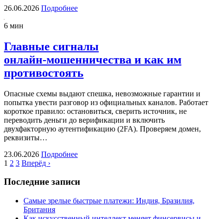
26.06.2026
Подробнее
6 мин
Главные сигналы
онлайн‑мошенничества и как им
противостоять
Опасные схемы выдают спешка, невозможные гарантии и
попытка увести разговор из официальных каналов. Работает
короткое правило: остановиться, сверить источник, не
переводить деньги до верификации и включить
двухфакторную аутентификацию (2FA). Проверяем домен,
реквизиты…
23.06.2026
Подробнее
1
2
3
Вперёд ›
Последние записи
Самые зрелые быстрые платежи: Индия, Бразилия,
Британия
Как искусственный интеллект меняет финсервисы и