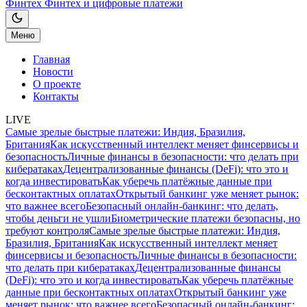
Финтех
Финтех и цифровые платежи
Меню
Главная
Новости
О проекте
Контакты
LIVE
Самые зрелые быстрые платежи: Индия, Бразилия,
Британия
Как искусственный интеллект меняет финсервисы и
безопасность
Личные финансы в безопасности: что делать при
кибератаках
Децентрализованные финансы (DeFi): что это и
когда инвестировать
Как уберечь платёжные данные при
бесконтактных оплатах
Открытый банкинг уже меняет рынок:
что важнее всего
Безопасный онлайн-банкинг: что делать,
чтобы деньги не ушли
Биометрические платежи безопасны, но
требуют контроля
Самые зрелые быстрые платежи: Индия,
Бразилия, Британия
Как искусственный интеллект меняет
финсервисы и безопасность
Личные финансы в безопасности:
что делать при кибератаках
Децентрализованные финансы
(DeFi): что это и когда инвестировать
Как уберечь платёжные
данные при бесконтактных оплатах
Открытый банкинг уже
меняет рынок: что важнее всего
Безопасный онлайн-банкинг: