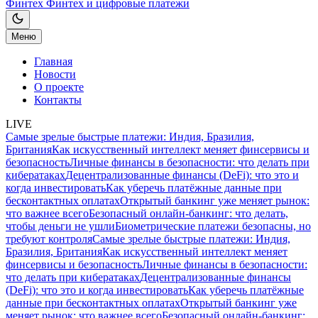
Финтех
Финтех и цифровые платежи
Меню
Главная
Новости
О проекте
Контакты
LIVE
Самые зрелые быстрые платежи: Индия, Бразилия,
Британия
Как искусственный интеллект меняет финсервисы и
безопасность
Личные финансы в безопасности: что делать при
кибератаках
Децентрализованные финансы (DeFi): что это и
когда инвестировать
Как уберечь платёжные данные при
бесконтактных оплатах
Открытый банкинг уже меняет рынок:
что важнее всего
Безопасный онлайн-банкинг: что делать,
чтобы деньги не ушли
Биометрические платежи безопасны, но
требуют контроля
Самые зрелые быстрые платежи: Индия,
Бразилия, Британия
Как искусственный интеллект меняет
финсервисы и безопасность
Личные финансы в безопасности:
что делать при кибератаках
Децентрализованные финансы
(DeFi): что это и когда инвестировать
Как уберечь платёжные
данные при бесконтактных оплатах
Открытый банкинг уже
меняет рынок: что важнее всего
Безопасный онлайн-банкинг: