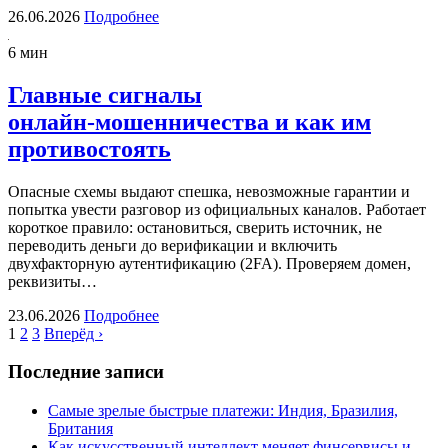
26.06.2026
Подробнее
6 мин
Главные сигналы
онлайн‑мошенничества и как им
противостоять
Опасные схемы выдают спешка, невозможные гарантии и
попытка увести разговор из официальных каналов. Работает
короткое правило: остановиться, сверить источник, не
переводить деньги до верификации и включить
двухфакторную аутентификацию (2FA). Проверяем домен,
реквизиты…
23.06.2026
Подробнее
1
2
3
Вперёд ›
Последние записи
Самые зрелые быстрые платежи: Индия, Бразилия,
Британия
Как искусственный интеллект меняет финсервисы и