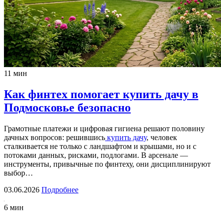
11 мин
Как финтех помогает купить дачу в
Подмосковье безопасно
Грамотные платежи и цифровая гигиена решают половину
дачных вопросов: решившись
купить дачу
, человек
сталкивается не только с ландшафтом и крышами, но и с
потоками данных, рисками, подлогами. В арсенале —
инструменты, привычные по финтеху, они дисциплинируют
выбор…
03.06.2026
Подробнее
6 мин