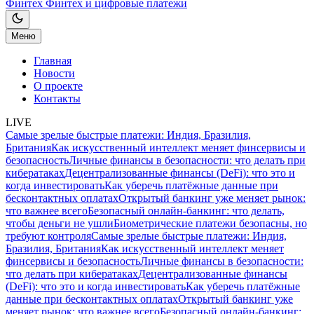
Финтех
Финтех и цифровые платежи
Меню
Главная
Новости
О проекте
Контакты
LIVE
Самые зрелые быстрые платежи: Индия, Бразилия,
Британия
Как искусственный интеллект меняет финсервисы и
безопасность
Личные финансы в безопасности: что делать при
кибератаках
Децентрализованные финансы (DeFi): что это и
когда инвестировать
Как уберечь платёжные данные при
бесконтактных оплатах
Открытый банкинг уже меняет рынок:
что важнее всего
Безопасный онлайн-банкинг: что делать,
чтобы деньги не ушли
Биометрические платежи безопасны, но
требуют контроля
Самые зрелые быстрые платежи: Индия,
Бразилия, Британия
Как искусственный интеллект меняет
финсервисы и безопасность
Личные финансы в безопасности:
что делать при кибератаках
Децентрализованные финансы
(DeFi): что это и когда инвестировать
Как уберечь платёжные
данные при бесконтактных оплатах
Открытый банкинг уже
меняет рынок: что важнее всего
Безопасный онлайн-банкинг: