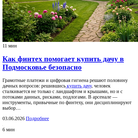
11 мин
Как финтех помогает купить дачу в
Подмосковье безопасно
Грамотные платежи и цифровая гигиена решают половину
дачных вопросов: решившись
купить дачу
, человек
сталкивается не только с ландшафтом и крышами, но и с
потоками данных, рисками, подлогами. В арсенале —
инструменты, привычные по финтеху, они дисциплинируют
выбор…
03.06.2026
Подробнее
6 мин