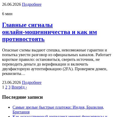
26.06.2026
Подробнее
6 мин
Главные сигналы
онлайн‑мошенничества и как им
противостоять
Опасные схемы выдают спешка, невозможные гарантии и
попытка увести разговор из официальных каналов. Работает
короткое правило: остановиться, сверить источник, не
переводить деньги до верификации и включить
двухфакторную аутентификацию (2FA). Проверяем домен,
реквизиты…
23.06.2026
Подробнее
1
2
3
Вперёд ›
Последние записи
Самые зрелые быстрые платежи: Индия, Бразилия,
Британия
Как искусственный интеллект меняет финсервисы и