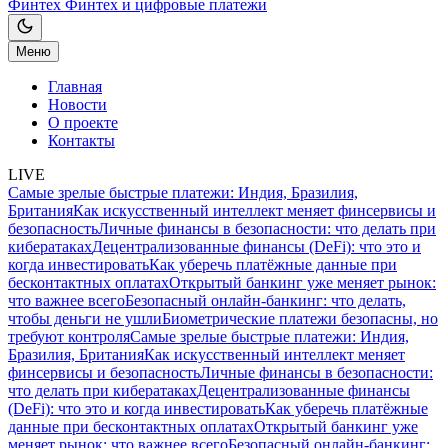
Финтех
Финтех и цифровые платежи
Меню
Главная
Новости
О проекте
Контакты
LIVE
Самые зрелые быстрые платежи: Индия, Бразилия,
Британия
Как искусственный интеллект меняет финсервисы и
безопасность
Личные финансы в безопасности: что делать при
кибератаках
Децентрализованные финансы (DeFi): что это и
когда инвестировать
Как уберечь платёжные данные при
бесконтактных оплатах
Открытый банкинг уже меняет рынок:
что важнее всего
Безопасный онлайн-банкинг: что делать,
чтобы деньги не ушли
Биометрические платежи безопасны, но
требуют контроля
Самые зрелые быстрые платежи: Индия,
Бразилия, Британия
Как искусственный интеллект меняет
финсервисы и безопасность
Личные финансы в безопасности:
что делать при кибератаках
Децентрализованные финансы
(DeFi): что это и когда инвестировать
Как уберечь платёжные
данные при бесконтактных оплатах
Открытый банкинг уже
меняет рынок: что важнее всего
Безопасный онлайн-банкинг: