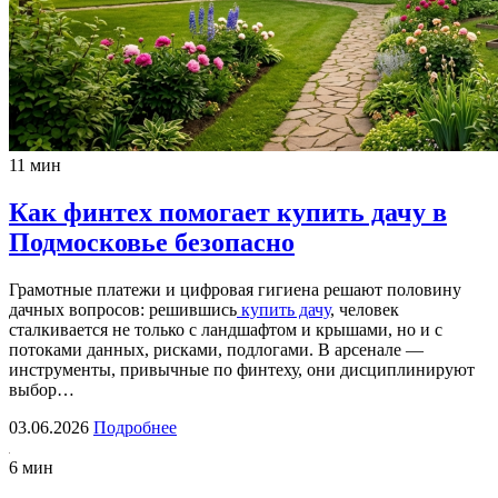
11 мин
Как финтех помогает купить дачу в
Подмосковье безопасно
Грамотные платежи и цифровая гигиена решают половину
дачных вопросов: решившись
купить дачу
, человек
сталкивается не только с ландшафтом и крышами, но и с
потоками данных, рисками, подлогами. В арсенале —
инструменты, привычные по финтеху, они дисциплинируют
выбор…
03.06.2026
Подробнее
6 мин