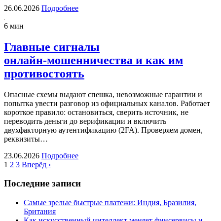
26.06.2026
Подробнее
6 мин
Главные сигналы
онлайн‑мошенничества и как им
противостоять
Опасные схемы выдают спешка, невозможные гарантии и
попытка увести разговор из официальных каналов. Работает
короткое правило: остановиться, сверить источник, не
переводить деньги до верификации и включить
двухфакторную аутентификацию (2FA). Проверяем домен,
реквизиты…
23.06.2026
Подробнее
1
2
3
Вперёд ›
Последние записи
Самые зрелые быстрые платежи: Индия, Бразилия,
Британия
Как искусственный интеллект меняет финсервисы и