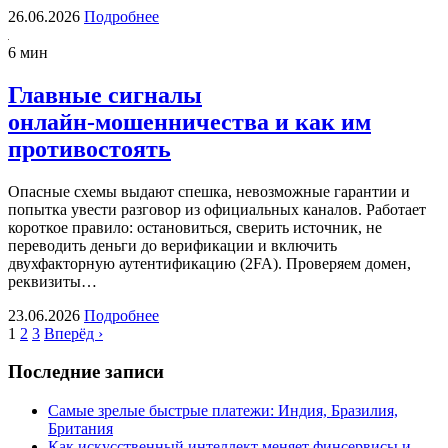
26.06.2026
Подробнее
6 мин
Главные сигналы
онлайн‑мошенничества и как им
противостоять
Опасные схемы выдают спешка, невозможные гарантии и
попытка увести разговор из официальных каналов. Работает
короткое правило: остановиться, сверить источник, не
переводить деньги до верификации и включить
двухфакторную аутентификацию (2FA). Проверяем домен,
реквизиты…
23.06.2026
Подробнее
1
2
3
Вперёд ›
Последние записи
Самые зрелые быстрые платежи: Индия, Бразилия,
Британия
Как искусственный интеллект меняет финсервисы и