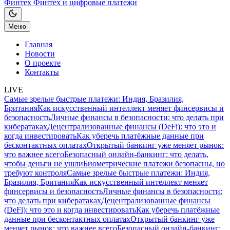
Финтех
Финтех и цифровые платежи
Меню
Главная
Новости
О проекте
Контакты
LIVE
Самые зрелые быстрые платежи: Индия, Бразилия,
Британия
Как искусственный интеллект меняет финсервисы и
безопасность
Личные финансы в безопасности: что делать при
кибератаках
Децентрализованные финансы (DeFi): что это и
когда инвестировать
Как уберечь платёжные данные при
бесконтактных оплатах
Открытый банкинг уже меняет рынок:
что важнее всего
Безопасный онлайн-банкинг: что делать,
чтобы деньги не ушли
Биометрические платежи безопасны, но
требуют контроля
Самые зрелые быстрые платежи: Индия,
Бразилия, Британия
Как искусственный интеллект меняет
финсервисы и безопасность
Личные финансы в безопасности:
что делать при кибератаках
Децентрализованные финансы
(DeFi): что это и когда инвестировать
Как уберечь платёжные
данные при бесконтактных оплатах
Открытый банкинг уже
меняет рынок: что важнее всего
Безопасный онлайн-банкинг: