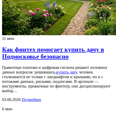
11 мин
Как финтех помогает купить дачу в
Подмосковье безопасно
Грамотные платежи и цифровая гигиена решают половину
дачных вопросов: решившись
купить дачу
, человек
сталкивается не только с ландшафтом и крышами, но и с
потоками данных, рисками, подлогами. В арсенале —
инструменты, привычные по финтеху, они дисциплинируют
выбор…
03.06.2026
Подробнее
6 мин