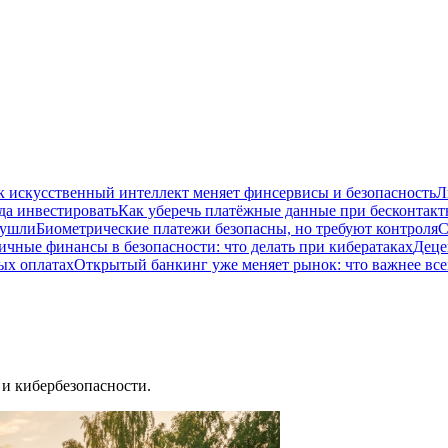
к искусственный интеллект меняет финсервисы и безопасность
Л
да инвестировать
Как уберечь платёжные данные при бесконтакт
 ушли
Биометрические платежи безопасны, но требуют контроля
С
ичные финансы в безопасности: что делать при кибератаках
Деце
ых оплатах
Открытый банкинг уже меняет рынок: что важнее все
и кибербезопасности.