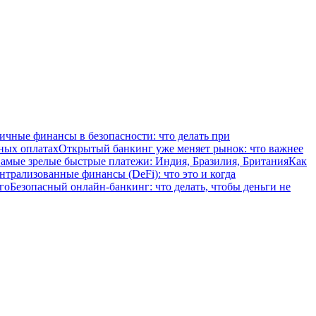
ичные финансы в безопасности: что делать при
ных оплатах
Открытый банкинг уже меняет рынок: что важнее
амые зрелые быстрые платежи: Индия, Бразилия, Британия
Как
нтрализованные финансы (DeFi): что это и когда
го
Безопасный онлайн-банкинг: что делать, чтобы деньги не