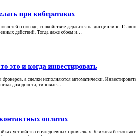
елать при кибератаках
новостей о погоде, спокойствие держится на дисциплине. Главн
ренных действий. Тогда даже сбоем и…
о это и когда инвестировать
 и брокеров, а сделки исполняются автоматически. Инвестироват
точники доходности, типовые…
сконтактных оплатах
тройках устройства и ежедневных привычках. Ближняя бесконтак