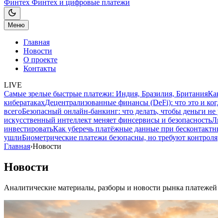
Финтех
Финтех и цифровые платежи
Меню
Главная
Новости
О проекте
Контакты
LIVE
Самые зрелые быстрые платежи: Индия, Бразилия, Британия
Ка
кибератаках
Децентрализованные финансы (DeFi): что это и ког
всего
Безопасный онлайн-банкинг: что делать, чтобы деньги не
искусственный интеллект меняет финсервисы и безопасность
Л
инвестировать
Как уберечь платёжные данные при бесконтактн
ушли
Биометрические платежи безопасны, но требуют контроля
Главная
›
Новости
Новости
Аналитические материалы, разборы и новости рынка платежей 