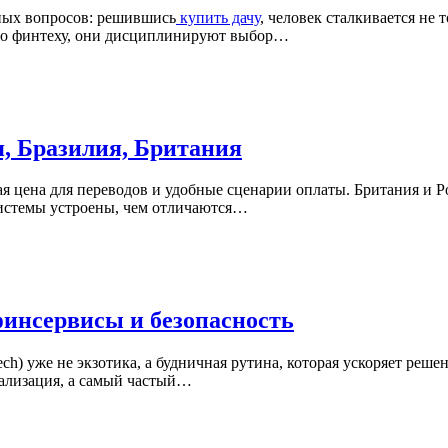
ных вопросов: решившись
купить дачу
, человек сталкивается не
по финтеху, они дисциплинируют выбор…
, Бразилия, Британия
ая цена для переводов и удобные сценарии оплаты. Британия и Р
системы устроены, чем отличаются…
финсервисы и безопасность
ch) уже не экзотика, а будничная рутина, которая ускоряет реше
нализация, а самый частый…