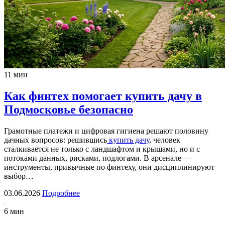
11 мин
Как финтех помогает купить дачу в
Подмосковье безопасно
Грамотные платежи и цифровая гигиена решают половину
дачных вопросов: решившись
купить дачу
, человек
сталкивается не только с ландшафтом и крышами, но и с
потоками данных, рисками, подлогами. В арсенале —
инструменты, привычные по финтеху, они дисциплинируют
выбор…
03.06.2026
Подробнее
6 мин