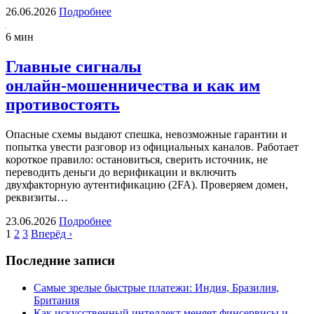
26.06.2026
Подробнее
6 мин
Главные сигналы
онлайн‑мошенничества и как им
противостоять
Опасные схемы выдают спешка, невозможные гарантии и
попытка увести разговор из официальных каналов. Работает
короткое правило: остановиться, сверить источник, не
переводить деньги до верификации и включить
двухфакторную аутентификацию (2FA). Проверяем домен,
реквизиты…
23.06.2026
Подробнее
1
2
3
Вперёд ›
Последние записи
Самые зрелые быстрые платежи: Индия, Бразилия,
Британия
Как искусственный интеллект меняет финсервисы и