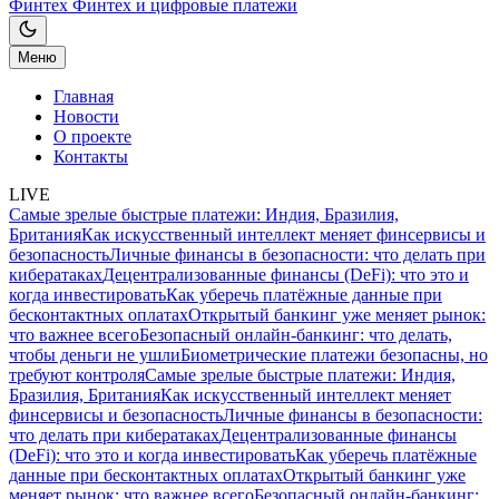
Финтех
Финтех и цифровые платежи
Меню
Главная
Новости
О проекте
Контакты
LIVE
Самые зрелые быстрые платежи: Индия, Бразилия,
Британия
Как искусственный интеллект меняет финсервисы и
безопасность
Личные финансы в безопасности: что делать при
кибератаках
Децентрализованные финансы (DeFi): что это и
когда инвестировать
Как уберечь платёжные данные при
бесконтактных оплатах
Открытый банкинг уже меняет рынок:
что важнее всего
Безопасный онлайн-банкинг: что делать,
чтобы деньги не ушли
Биометрические платежи безопасны, но
требуют контроля
Самые зрелые быстрые платежи: Индия,
Бразилия, Британия
Как искусственный интеллект меняет
финсервисы и безопасность
Личные финансы в безопасности:
что делать при кибератаках
Децентрализованные финансы
(DeFi): что это и когда инвестировать
Как уберечь платёжные
данные при бесконтактных оплатах
Открытый банкинг уже
меняет рынок: что важнее всего
Безопасный онлайн-банкинг: