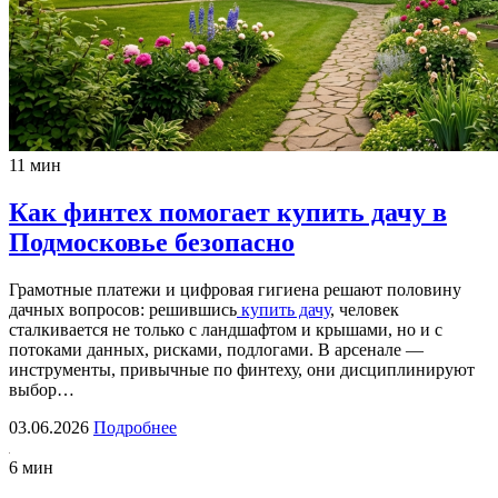
11 мин
Как финтех помогает купить дачу в
Подмосковье безопасно
Грамотные платежи и цифровая гигиена решают половину
дачных вопросов: решившись
купить дачу
, человек
сталкивается не только с ландшафтом и крышами, но и с
потоками данных, рисками, подлогами. В арсенале —
инструменты, привычные по финтеху, они дисциплинируют
выбор…
03.06.2026
Подробнее
6 мин