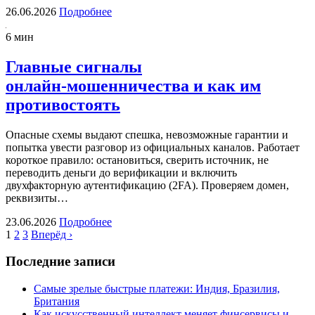
26.06.2026
Подробнее
6 мин
Главные сигналы
онлайн‑мошенничества и как им
противостоять
Опасные схемы выдают спешка, невозможные гарантии и
попытка увести разговор из официальных каналов. Работает
короткое правило: остановиться, сверить источник, не
переводить деньги до верификации и включить
двухфакторную аутентификацию (2FA). Проверяем домен,
реквизиты…
23.06.2026
Подробнее
1
2
3
Вперёд ›
Последние записи
Самые зрелые быстрые платежи: Индия, Бразилия,
Британия
Как искусственный интеллект меняет финсервисы и