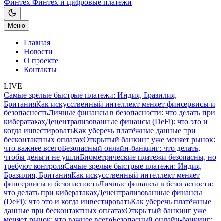
Финтех
Финтех и цифровые платежи
Меню
Главная
Новости
О проекте
Контакты
LIVE
Самые зрелые быстрые платежи: Индия, Бразилия,
Британия
Как искусственный интеллект меняет финсервисы и
безопасность
Личные финансы в безопасности: что делать при
кибератаках
Децентрализованные финансы (DeFi): что это и
когда инвестировать
Как уберечь платёжные данные при
бесконтактных оплатах
Открытый банкинг уже меняет рынок:
что важнее всего
Безопасный онлайн-банкинг: что делать,
чтобы деньги не ушли
Биометрические платежи безопасны, но
требуют контроля
Самые зрелые быстрые платежи: Индия,
Бразилия, Британия
Как искусственный интеллект меняет
финсервисы и безопасность
Личные финансы в безопасности:
что делать при кибератаках
Децентрализованные финансы
(DeFi): что это и когда инвестировать
Как уберечь платёжные
данные при бесконтактных оплатах
Открытый банкинг уже
меняет рынок: что важнее всего
Безопасный онлайн-банкинг: