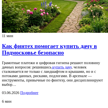
11 мин
Как финтех помогает купить дачу в
Подмосковье безопасно
Грамотные платежи и цифровая гигиена решают половину
дачных вопросов: решившись
купить дачу
, человек
сталкивается не только с ландшафтом и крышами, но и с
потоками данных, рисками, подлогами. В арсенале —
инструменты, привычные по финтеху, они дисциплинируют
выбор…
03.06.2026
Подробнее
6 мин