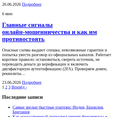
26.06.2026
Подробнее
6 мин
Главные сигналы
онлайн‑мошенничества и как им
противостоять
Опасные схемы выдают спешка, невозможные гарантии и
попытка увести разговор из официальных каналов. Работает
короткое правило: остановиться, сверить источник, не
переводить деньги до верификации и включить
двухфакторную аутентификацию (2FA). Проверяем домен,
реквизиты…
23.06.2026
Подробнее
1
2
3
Вперёд ›
Последние записи
Самые зрелые быстрые платежи: Индия, Бразилия,
Британия
Как искусственный интеллект меняет финсервисы и