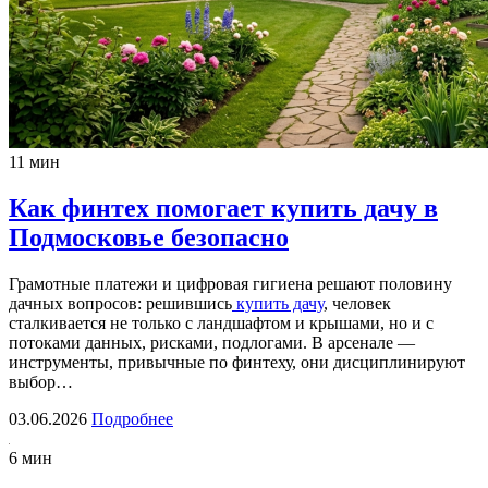
11 мин
Как финтех помогает купить дачу в
Подмосковье безопасно
Грамотные платежи и цифровая гигиена решают половину
дачных вопросов: решившись
купить дачу
, человек
сталкивается не только с ландшафтом и крышами, но и с
потоками данных, рисками, подлогами. В арсенале —
инструменты, привычные по финтеху, они дисциплинируют
выбор…
03.06.2026
Подробнее
6 мин