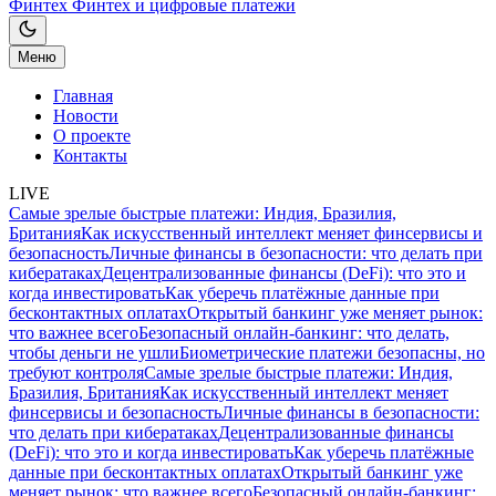
Финтех
Финтех и цифровые платежи
Меню
Главная
Новости
О проекте
Контакты
LIVE
Самые зрелые быстрые платежи: Индия, Бразилия,
Британия
Как искусственный интеллект меняет финсервисы и
безопасность
Личные финансы в безопасности: что делать при
кибератаках
Децентрализованные финансы (DeFi): что это и
когда инвестировать
Как уберечь платёжные данные при
бесконтактных оплатах
Открытый банкинг уже меняет рынок:
что важнее всего
Безопасный онлайн-банкинг: что делать,
чтобы деньги не ушли
Биометрические платежи безопасны, но
требуют контроля
Самые зрелые быстрые платежи: Индия,
Бразилия, Британия
Как искусственный интеллект меняет
финсервисы и безопасность
Личные финансы в безопасности:
что делать при кибератаках
Децентрализованные финансы
(DeFi): что это и когда инвестировать
Как уберечь платёжные
данные при бесконтактных оплатах
Открытый банкинг уже
меняет рынок: что важнее всего
Безопасный онлайн-банкинг: