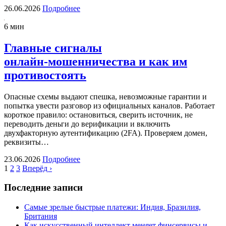
26.06.2026
Подробнее
6 мин
Главные сигналы
онлайн‑мошенничества и как им
противостоять
Опасные схемы выдают спешка, невозможные гарантии и
попытка увести разговор из официальных каналов. Работает
короткое правило: остановиться, сверить источник, не
переводить деньги до верификации и включить
двухфакторную аутентификацию (2FA). Проверяем домен,
реквизиты…
23.06.2026
Подробнее
1
2
3
Вперёд ›
Последние записи
Самые зрелые быстрые платежи: Индия, Бразилия,
Британия
Как искусственный интеллект меняет финсервисы и