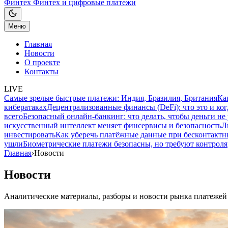
Финтех
Финтех и цифровые платежи
Меню
Главная
Новости
О проекте
Контакты
LIVE
Самые зрелые быстрые платежи: Индия, Бразилия, Британия
Ка
кибератаках
Децентрализованные финансы (DeFi): что это и ког
всего
Безопасный онлайн-банкинг: что делать, чтобы деньги не
искусственный интеллект меняет финсервисы и безопасность
Л
инвестировать
Как уберечь платёжные данные при бесконтактн
ушли
Биометрические платежи безопасны, но требуют контроля
Главная
›
Новости
Новости
Аналитические материалы, разборы и новости рынка платежей 