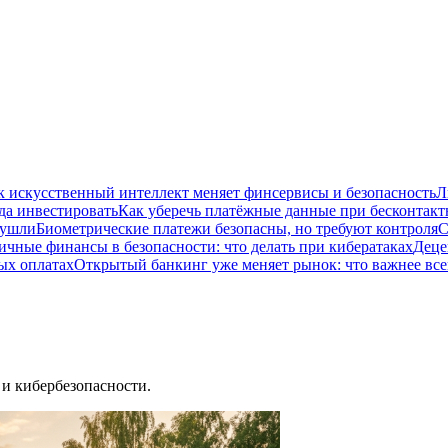
к искусственный интеллект меняет финсервисы и безопасность
Л
да инвестировать
Как уберечь платёжные данные при бесконтакт
 ушли
Биометрические платежи безопасны, но требуют контроля
С
ичные финансы в безопасности: что делать при кибератаках
Деце
ых оплатах
Открытый банкинг уже меняет рынок: что важнее все
и кибербезопасности.