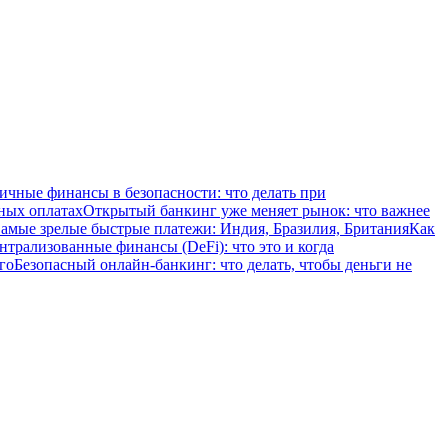
ичные финансы в безопасности: что делать при
ных оплатах
Открытый банкинг уже меняет рынок: что важнее
амые зрелые быстрые платежи: Индия, Бразилия, Британия
Как
нтрализованные финансы (DeFi): что это и когда
го
Безопасный онлайн-банкинг: что делать, чтобы деньги не