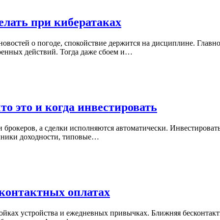
елать при кибератаках
новостей о погоде, спокойствие держится на дисциплине. Главн
ренных действий. Тогда даже сбоем и…
о это и когда инвестировать
 и брокеров, а сделки исполняются автоматически. Инвестироват
точники доходности, типовые…
сконтактных оплатах
тройках устройства и ежедневных привычках. Ближняя бесконтак