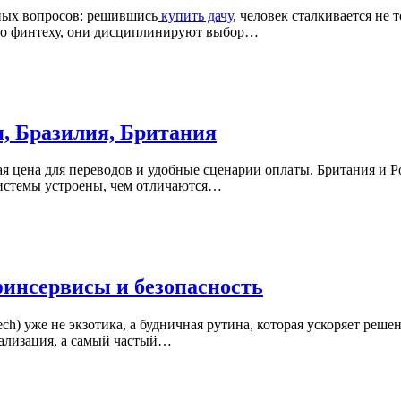
ных вопросов: решившись
купить дачу
, человек сталкивается не
по финтеху, они дисциплинируют выбор…
, Бразилия, Британия
ая цена для переводов и удобные сценарии оплаты. Британия и Р
системы устроены, чем отличаются…
финсервисы и безопасность
ch) уже не экзотика, а будничная рутина, которая ускоряет реше
нализация, а самый частый…