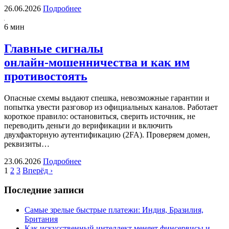
26.06.2026
Подробнее
6 мин
Главные сигналы
онлайн‑мошенничества и как им
противостоять
Опасные схемы выдают спешка, невозможные гарантии и
попытка увести разговор из официальных каналов. Работает
короткое правило: остановиться, сверить источник, не
переводить деньги до верификации и включить
двухфакторную аутентификацию (2FA). Проверяем домен,
реквизиты…
23.06.2026
Подробнее
1
2
3
Вперёд ›
Последние записи
Самые зрелые быстрые платежи: Индия, Бразилия,
Британия
Как искусственный интеллект меняет финсервисы и