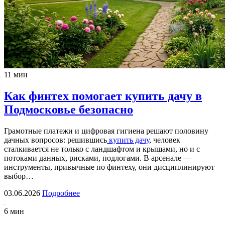
11 мин
Как финтех помогает купить дачу в
Подмосковье безопасно
Грамотные платежи и цифровая гигиена решают половину
дачных вопросов: решившись
купить дачу
, человек
сталкивается не только с ландшафтом и крышами, но и с
потоками данных, рисками, подлогами. В арсенале —
инструменты, привычные по финтеху, они дисциплинируют
выбор…
03.06.2026
Подробнее
6 мин