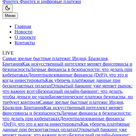
Финтех
Финтех и цифровые платежи
Меню
Главная
Новости
О проекте
Контакты
LIVE
Самые зрелые быстрые платежи: Индия, Бразилия,
Британия
Как искусственный интеллект меняет финсервисы и
безопасность
Личные финансы в безопасности: что делать при
кибератаках
Децентрализованные финансы (DeFi): что это и
когда инвестировать
Как уберечь платёжные данные при
бесконтактных оплатах
Открытый банкинг уже меняет рынок:
что важнее всего
Безопасный онлайн-банкинг: что делать,
чтобы деньги не ушли
Биометрические платежи безопасны, но
требуют контроля
Самые зрелые быстрые платежи: Индия,
Бразилия, Британия
Как искусственный интеллект меняет
финсервисы и безопасность
Личные финансы в безопасности:
что делать при кибератаках
Децентрализованные финансы
(DeFi): что это и когда инвестировать
Как уберечь платёжные
данные при бесконтактных оплатах
Открытый банкинг уже
меняет рынок: что важнее всего
Безопасный онлайн-банкинг: