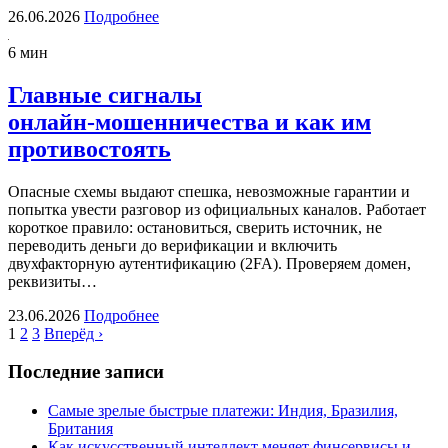
26.06.2026
Подробнее
6 мин
Главные сигналы
онлайн‑мошенничества и как им
противостоять
Опасные схемы выдают спешка, невозможные гарантии и
попытка увести разговор из официальных каналов. Работает
короткое правило: остановиться, сверить источник, не
переводить деньги до верификации и включить
двухфакторную аутентификацию (2FA). Проверяем домен,
реквизиты…
23.06.2026
Подробнее
1
2
3
Вперёд ›
Последние записи
Самые зрелые быстрые платежи: Индия, Бразилия,
Британия
Как искусственный интеллект меняет финсервисы и