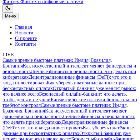
Финтех
Финтех и цифровые платежи
Меню
Главная
Новости
О проекте
Контакты
LIVE
Самые зрелые быстрые платежи: Индия, Бразилия,
Британия
Как искусственный интеллект меняет финсервисы и
безопасность
Личные финансы в безопасности: что делать при
кибератаках
Децентрализованные финансы (DeFi): что это и
когда инвестировать
Как уберечь платёжные данные при
бесконтактных оплатах
Открытый банкинг уже меняет рынок:
что важнее всего
Безопасный онлайн-банкинг: что делать,
чтобы деньги не ушли
Биометрические платежи безопасны, но
требуют контроля
Самые зрелые быстрые платежи: Индия,
Бразилия, Британия
Как искусственный интеллект меняет
финсервисы и безопасность
Личные финансы в безопасности:
что делать при кибератаках
Децентрализованные финансы
(DeFi): что это и когда инвестировать
Как уберечь платёжные
данные при бесконтактных оплатах
Открытый банкинг уже
меняет рынок: что важнее всего
Безопасный онлайн-банкинг: