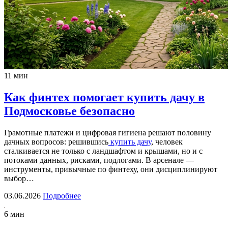
11 мин
Как финтех помогает купить дачу в
Подмосковье безопасно
Грамотные платежи и цифровая гигиена решают половину
дачных вопросов: решившись
купить дачу
, человек
сталкивается не только с ландшафтом и крышами, но и с
потоками данных, рисками, подлогами. В арсенале —
инструменты, привычные по финтеху, они дисциплинируют
выбор…
03.06.2026
Подробнее
6 мин