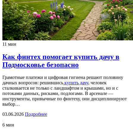
11 мин
Как финтех помогает купить дачу в
Подмосковье безопасно
Грамотные платежи и цифровая гигиена решают половину
дачных вопросов: решившись
купить дачу
, человек
сталкивается не только с ландшафтом и крышами, но и с
потоками данных, рисками, подлогами. В арсенале —
инструменты, привычные по финтеху, они дисциплинируют
выбор…
03.06.2026
Подробнее
6 мин