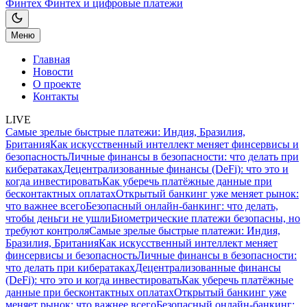
Финтех
Финтех и цифровые платежи
Меню
Главная
Новости
О проекте
Контакты
LIVE
Самые зрелые быстрые платежи: Индия, Бразилия,
Британия
Как искусственный интеллект меняет финсервисы и
безопасность
Личные финансы в безопасности: что делать при
кибератаках
Децентрализованные финансы (DeFi): что это и
когда инвестировать
Как уберечь платёжные данные при
бесконтактных оплатах
Открытый банкинг уже меняет рынок:
что важнее всего
Безопасный онлайн-банкинг: что делать,
чтобы деньги не ушли
Биометрические платежи безопасны, но
требуют контроля
Самые зрелые быстрые платежи: Индия,
Бразилия, Британия
Как искусственный интеллект меняет
финсервисы и безопасность
Личные финансы в безопасности:
что делать при кибератаках
Децентрализованные финансы
(DeFi): что это и когда инвестировать
Как уберечь платёжные
данные при бесконтактных оплатах
Открытый банкинг уже
меняет рынок: что важнее всего
Безопасный онлайн-банкинг: