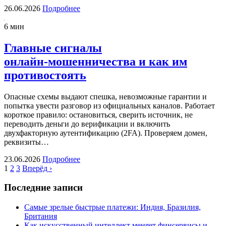
26.06.2026
Подробнее
6 мин
Главные сигналы
онлайн‑мошенничества и как им
противостоять
Опасные схемы выдают спешка, невозможные гарантии и
попытка увести разговор из официальных каналов. Работает
короткое правило: остановиться, сверить источник, не
переводить деньги до верификации и включить
двухфакторную аутентификацию (2FA). Проверяем домен,
реквизиты…
23.06.2026
Подробнее
1
2
3
Вперёд ›
Последние записи
Самые зрелые быстрые платежи: Индия, Бразилия,
Британия
Как искусственный интеллект меняет финсервисы и