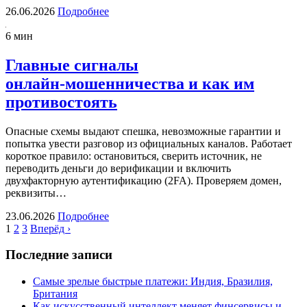
26.06.2026
Подробнее
6 мин
Главные сигналы
онлайн‑мошенничества и как им
противостоять
Опасные схемы выдают спешка, невозможные гарантии и
попытка увести разговор из официальных каналов. Работает
короткое правило: остановиться, сверить источник, не
переводить деньги до верификации и включить
двухфакторную аутентификацию (2FA). Проверяем домен,
реквизиты…
23.06.2026
Подробнее
1
2
3
Вперёд ›
Последние записи
Самые зрелые быстрые платежи: Индия, Бразилия,
Британия
Как искусственный интеллект меняет финсервисы и