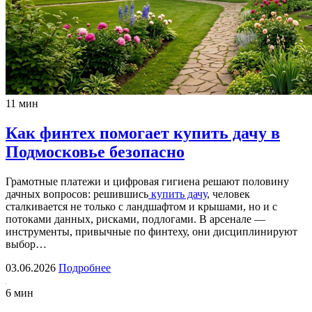
11 мин
Как финтех помогает купить дачу в
Подмосковье безопасно
Грамотные платежи и цифровая гигиена решают половину
дачных вопросов: решившись
купить дачу
, человек
сталкивается не только с ландшафтом и крышами, но и с
потоками данных, рисками, подлогами. В арсенале —
инструменты, привычные по финтеху, они дисциплинируют
выбор…
03.06.2026
Подробнее
6 мин