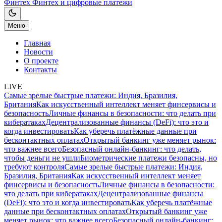
Финтех
Финтех и цифровые платежи
Меню
Главная
Новости
О проекте
Контакты
LIVE
Самые зрелые быстрые платежи: Индия, Бразилия,
Британия
Как искусственный интеллект меняет финсервисы и
безопасность
Личные финансы в безопасности: что делать при
кибератаках
Децентрализованные финансы (DeFi): что это и
когда инвестировать
Как уберечь платёжные данные при
бесконтактных оплатах
Открытый банкинг уже меняет рынок:
что важнее всего
Безопасный онлайн-банкинг: что делать,
чтобы деньги не ушли
Биометрические платежи безопасны, но
требуют контроля
Самые зрелые быстрые платежи: Индия,
Бразилия, Британия
Как искусственный интеллект меняет
финсервисы и безопасность
Личные финансы в безопасности:
что делать при кибератаках
Децентрализованные финансы
(DeFi): что это и когда инвестировать
Как уберечь платёжные
данные при бесконтактных оплатах
Открытый банкинг уже
меняет рынок: что важнее всего
Безопасный онлайн-банкинг: