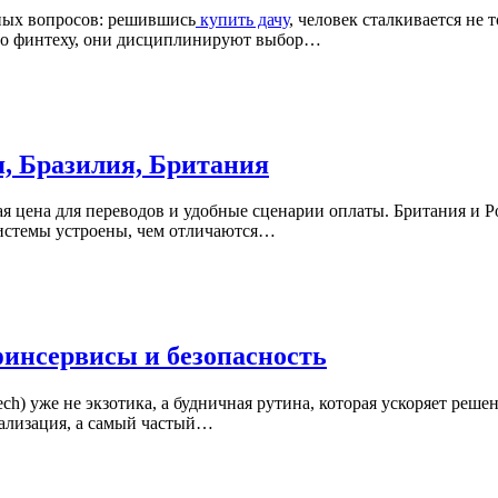
ных вопросов: решившись
купить дачу
, человек сталкивается не
по финтеху, они дисциплинируют выбор…
, Бразилия, Британия
ая цена для переводов и удобные сценарии оплаты. Британия и Р
системы устроены, чем отличаются…
финсервисы и безопасность
ch) уже не экзотика, а будничная рутина, которая ускоряет реше
нализация, а самый частый…