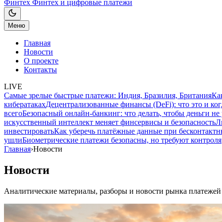
Финтех
Финтех и цифровые платежи
Меню
Главная
Новости
О проекте
Контакты
LIVE
Самые зрелые быстрые платежи: Индия, Бразилия, Британия
Ка
кибератаках
Децентрализованные финансы (DeFi): что это и ког
всего
Безопасный онлайн-банкинг: что делать, чтобы деньги не
искусственный интеллект меняет финсервисы и безопасность
Л
инвестировать
Как уберечь платёжные данные при бесконтактн
ушли
Биометрические платежи безопасны, но требуют контроля
Главная
›
Новости
Новости
Аналитические материалы, разборы и новости рынка платежей 