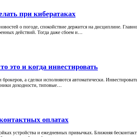
елать при кибератаках
новостей о погоде, спокойствие держится на дисциплине. Главн
ренных действий. Тогда даже сбоем и…
о это и когда инвестировать
 и брокеров, а сделки исполняются автоматически. Инвестироват
точники доходности, типовые…
сконтактных оплатах
тройках устройства и ежедневных привычках. Ближняя бесконтак