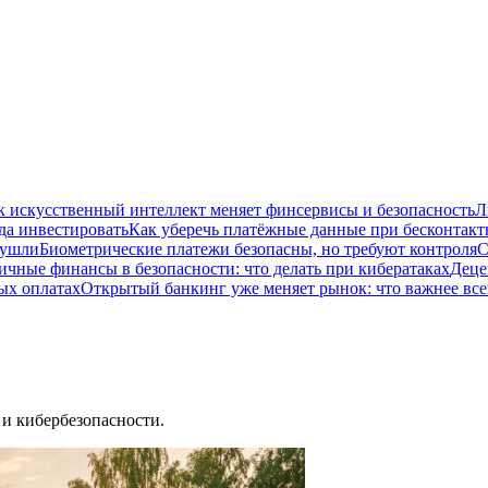
к искусственный интеллект меняет финсервисы и безопасность
Л
да инвестировать
Как уберечь платёжные данные при бесконтакт
 ушли
Биометрические платежи безопасны, но требуют контроля
С
ичные финансы в безопасности: что делать при кибератаках
Деце
ых оплатах
Открытый банкинг уже меняет рынок: что важнее все
и кибербезопасности.