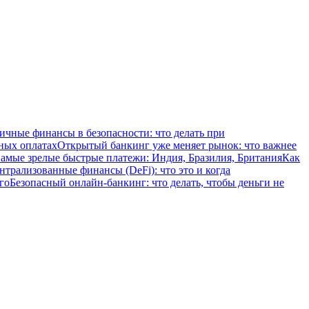
ичные финансы в безопасности: что делать при
ных оплатах
Открытый банкинг уже меняет рынок: что важнее
амые зрелые быстрые платежи: Индия, Бразилия, Британия
Как
нтрализованные финансы (DeFi): что это и когда
го
Безопасный онлайн-банкинг: что делать, чтобы деньги не