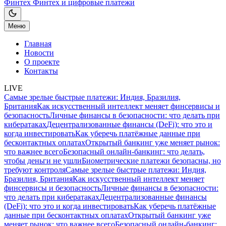
Финтех
Финтех и цифровые платежи
Меню
Главная
Новости
О проекте
Контакты
LIVE
Самые зрелые быстрые платежи: Индия, Бразилия,
Британия
Как искусственный интеллект меняет финсервисы и
безопасность
Личные финансы в безопасности: что делать при
кибератаках
Децентрализованные финансы (DeFi): что это и
когда инвестировать
Как уберечь платёжные данные при
бесконтактных оплатах
Открытый банкинг уже меняет рынок:
что важнее всего
Безопасный онлайн-банкинг: что делать,
чтобы деньги не ушли
Биометрические платежи безопасны, но
требуют контроля
Самые зрелые быстрые платежи: Индия,
Бразилия, Британия
Как искусственный интеллект меняет
финсервисы и безопасность
Личные финансы в безопасности:
что делать при кибератаках
Децентрализованные финансы
(DeFi): что это и когда инвестировать
Как уберечь платёжные
данные при бесконтактных оплатах
Открытый банкинг уже
меняет рынок: что важнее всего
Безопасный онлайн-банкинг: