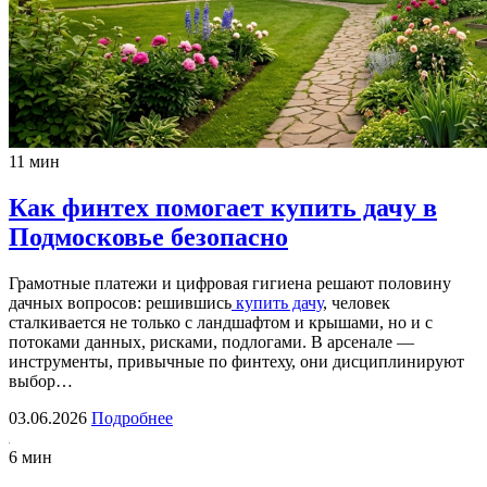
11 мин
Как финтех помогает купить дачу в
Подмосковье безопасно
Грамотные платежи и цифровая гигиена решают половину
дачных вопросов: решившись
купить дачу
, человек
сталкивается не только с ландшафтом и крышами, но и с
потоками данных, рисками, подлогами. В арсенале —
инструменты, привычные по финтеху, они дисциплинируют
выбор…
03.06.2026
Подробнее
6 мин