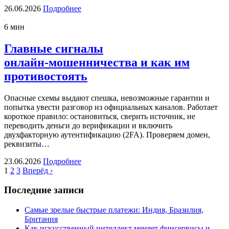
26.06.2026
Подробнее
6 мин
Главные сигналы
онлайн‑мошенничества и как им
противостоять
Опасные схемы выдают спешка, невозможные гарантии и
попытка увести разговор из официальных каналов. Работает
короткое правило: остановиться, сверить источник, не
переводить деньги до верификации и включить
двухфакторную аутентификацию (2FA). Проверяем домен,
реквизиты…
23.06.2026
Подробнее
1
2
3
Вперёд ›
Последние записи
Самые зрелые быстрые платежи: Индия, Бразилия,
Британия
Как искусственный интеллект меняет финсервисы и