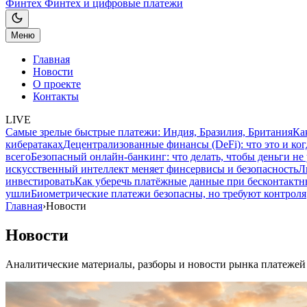
Финтех
Финтех и цифровые платежи
Меню
Главная
Новости
О проекте
Контакты
LIVE
Самые зрелые быстрые платежи: Индия, Бразилия, Британия
Ка
кибератаках
Децентрализованные финансы (DeFi): что это и ког
всего
Безопасный онлайн-банкинг: что делать, чтобы деньги не
искусственный интеллект меняет финсервисы и безопасность
Л
инвестировать
Как уберечь платёжные данные при бесконтактн
ушли
Биометрические платежи безопасны, но требуют контроля
Главная
›
Новости
Новости
Аналитические материалы, разборы и новости рынка платежей 