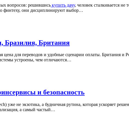
ных вопросов: решившись
купить дачу
, человек сталкивается не
по финтеху, они дисциплинируют выбор…
, Бразилия, Британия
ая цена для переводов и удобные сценарии оплаты. Британия и Р
системы устроены, чем отличаются…
финсервисы и безопасность
ch) уже не экзотика, а будничная рутина, которая ускоряет реше
нализация, а самый частый…