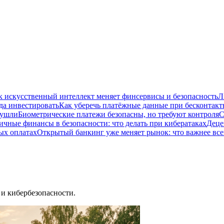
к искусственный интеллект меняет финсервисы и безопасность
Л
да инвестировать
Как уберечь платёжные данные при бесконтакт
 ушли
Биометрические платежи безопасны, но требуют контроля
С
ичные финансы в безопасности: что делать при кибератаках
Деце
ых оплатах
Открытый банкинг уже меняет рынок: что важнее все
и кибербезопасности.