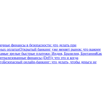
ичные финансы в безопасности: что делать при
ных оплатах
Открытый банкинг уже меняет рынок: что важнее
амые зрелые быстрые платежи: Индия, Бразилия, Британия
Как
нтрализованные финансы (DeFi): что это и когда
го
Безопасный онлайн-банкинг: что делать, чтобы деньги не