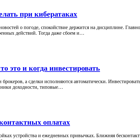
елать при кибератаках
новостей о погоде, спокойствие держится на дисциплине. Главн
ренных действий. Тогда даже сбоем и…
о это и когда инвестировать
 и брокеров, а сделки исполняются автоматически. Инвестироват
точники доходности, типовые…
сконтактных оплатах
тройках устройства и ежедневных привычках. Ближняя бесконтак