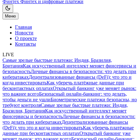
Финтех
Финтех и цифровые платежи
Меню
Главная
Новости
О проекте
Контакты
LIVE
Самые зрелые быстрые платежи: Индия, Бразилия,
Британия
Как искусственный интеллект меняет финсервисы и
безопасность
Личные финансы в безопасности: что делать при
кибератаках
Децентрализованные финансы (DeFi): что это и
когда инвестировать
Как уберечь платёжные данные при
бесконтактных оплатах
Открытый банкинг уже меняет рынок:
что важнее всего
Безопасный онлайн-банкинг: что делать,
чтобы деньги не ушли
Биометрические платежи безопасны, но
требуют контроля
Самые зрелые быстрые платежи: Индия,
Бразилия, Британия
Как искусственный интеллект меняет
финсервисы и безопасность
Личные финансы в безопасности:
что делать при кибератаках
Децентрализованные финансы
(DeFi): что это и когда инвестировать
Как уберечь платёжные
данные при бесконтактных оплатах
Открытый банкинг уже
меняет рынок: что важнее всего
Безопасный онлайн-банкинг: