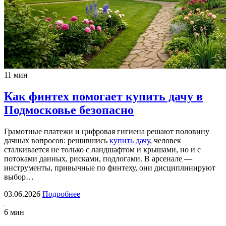
11 мин
Как финтех помогает купить дачу в
Подмосковье безопасно
Грамотные платежи и цифровая гигиена решают половину
дачных вопросов: решившись
купить дачу
, человек
сталкивается не только с ландшафтом и крышами, но и с
потоками данных, рисками, подлогами. В арсенале —
инструменты, привычные по финтеху, они дисциплинируют
выбор…
03.06.2026
Подробнее
6 мин