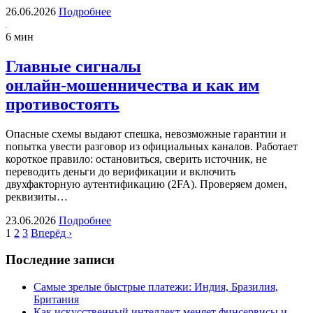
26.06.2026
Подробнее
6 мин
Главные сигналы
онлайн‑мошенничества и как им
противостоять
Опасные схемы выдают спешка, невозможные гарантии и
попытка увести разговор из официальных каналов. Работает
короткое правило: остановиться, сверить источник, не
переводить деньги до верификации и включить
двухфакторную аутентификацию (2FA). Проверяем домен,
реквизиты…
23.06.2026
Подробнее
1
2
3
Вперёд ›
Последние записи
Самые зрелые быстрые платежи: Индия, Бразилия,
Британия
Как искусственный интеллект меняет финсервисы и