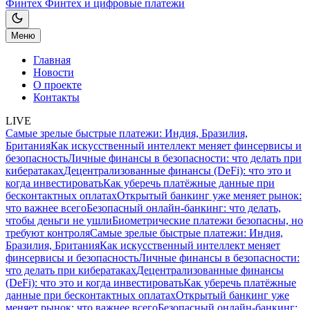
Финтех
Финтех и цифровые платежи
Меню
Главная
Новости
О проекте
Контакты
LIVE
Самые зрелые быстрые платежи: Индия, Бразилия,
Британия
Как искусственный интеллект меняет финсервисы и
безопасность
Личные финансы в безопасности: что делать при
кибератаках
Децентрализованные финансы (DeFi): что это и
когда инвестировать
Как уберечь платёжные данные при
бесконтактных оплатах
Открытый банкинг уже меняет рынок:
что важнее всего
Безопасный онлайн-банкинг: что делать,
чтобы деньги не ушли
Биометрические платежи безопасны, но
требуют контроля
Самые зрелые быстрые платежи: Индия,
Бразилия, Британия
Как искусственный интеллект меняет
финсервисы и безопасность
Личные финансы в безопасности:
что делать при кибератаках
Децентрализованные финансы
(DeFi): что это и когда инвестировать
Как уберечь платёжные
данные при бесконтактных оплатах
Открытый банкинг уже
меняет рынок: что важнее всего
Безопасный онлайн-банкинг: