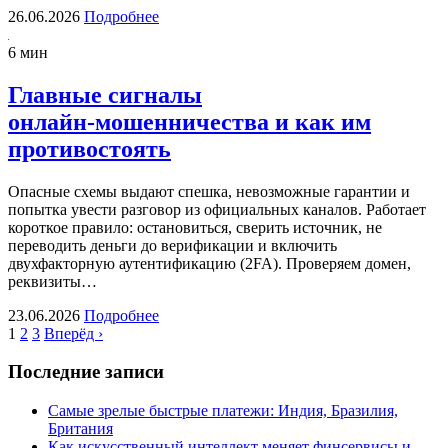
26.06.2026
Подробнее
6 мин
Главные сигналы
онлайн‑мошенничества и как им
противостоять
Опасные схемы выдают спешка, невозможные гарантии и
попытка увести разговор из официальных каналов. Работает
короткое правило: остановиться, сверить источник, не
переводить деньги до верификации и включить
двухфакторную аутентификацию (2FA). Проверяем домен,
реквизиты…
23.06.2026
Подробнее
1
2
3
Вперёд ›
Последние записи
Самые зрелые быстрые платежи: Индия, Бразилия,
Британия
Как искусственный интеллект меняет финсервисы и