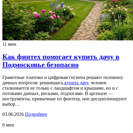
11 мин
Как финтех помогает купить дачу в
Подмосковье безопасно
Грамотные платежи и цифровая гигиена решают половину
дачных вопросов: решившись
купить дачу
, человек
сталкивается не только с ландшафтом и крышами, но и с
потоками данных, рисками, подлогами. В арсенале —
инструменты, привычные по финтеху, они дисциплинируют
выбор…
03.06.2026
Подробнее
6 мин