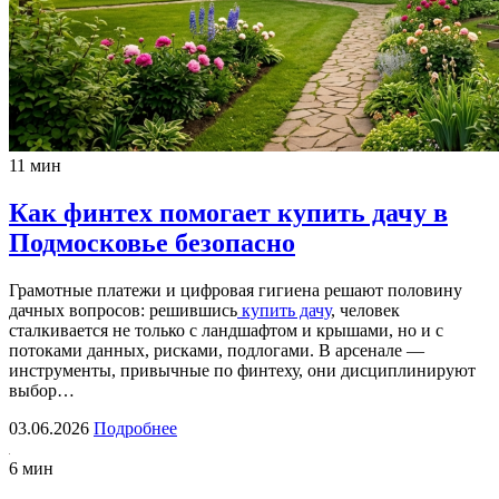
11 мин
Как финтех помогает купить дачу в
Подмосковье безопасно
Грамотные платежи и цифровая гигиена решают половину
дачных вопросов: решившись
купить дачу
, человек
сталкивается не только с ландшафтом и крышами, но и с
потоками данных, рисками, подлогами. В арсенале —
инструменты, привычные по финтеху, они дисциплинируют
выбор…
03.06.2026
Подробнее
6 мин