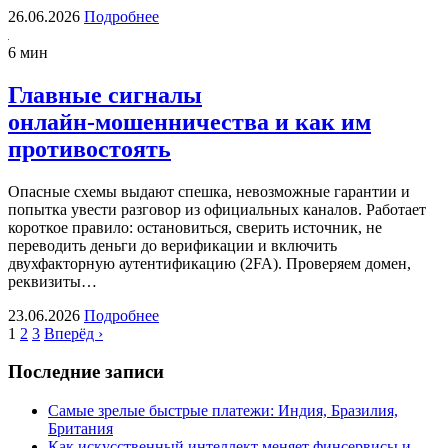
26.06.2026
Подробнее
6 мин
Главные сигналы
онлайн‑мошенничества и как им
противостоять
Опасные схемы выдают спешка, невозможные гарантии и
попытка увести разговор из официальных каналов. Работает
короткое правило: остановиться, сверить источник, не
переводить деньги до верификации и включить
двухфакторную аутентификацию (2FA). Проверяем домен,
реквизиты…
23.06.2026
Подробнее
1
2
3
Вперёд ›
Последние записи
Самые зрелые быстрые платежи: Индия, Бразилия,
Британия
Как искусственный интеллект меняет финсервисы и