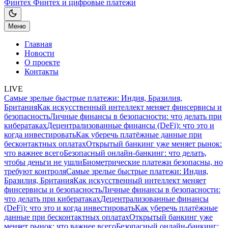
Финтех
Финтех и цифровые платежи
Меню
Главная
Новости
О проекте
Контакты
LIVE
Самые зрелые быстрые платежи: Индия, Бразилия,
Британия
Как искусственный интеллект меняет финсервисы и
безопасность
Личные финансы в безопасности: что делать при
кибератаках
Децентрализованные финансы (DeFi): что это и
когда инвестировать
Как уберечь платёжные данные при
бесконтактных оплатах
Открытый банкинг уже меняет рынок:
что важнее всего
Безопасный онлайн-банкинг: что делать,
чтобы деньги не ушли
Биометрические платежи безопасны, но
требуют контроля
Самые зрелые быстрые платежи: Индия,
Бразилия, Британия
Как искусственный интеллект меняет
финсервисы и безопасность
Личные финансы в безопасности:
что делать при кибератаках
Децентрализованные финансы
(DeFi): что это и когда инвестировать
Как уберечь платёжные
данные при бесконтактных оплатах
Открытый банкинг уже
меняет рынок: что важнее всего
Безопасный онлайн-банкинг: